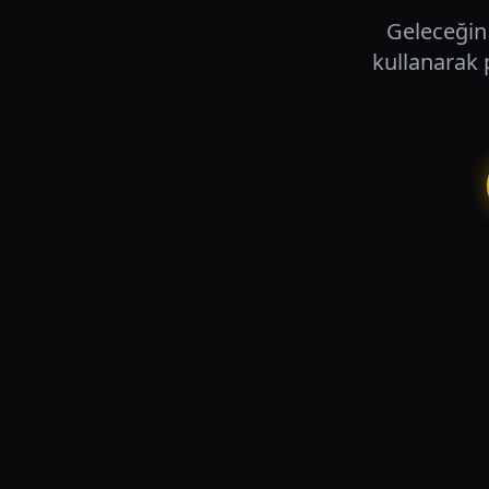
Geleceğin 
kullanarak 