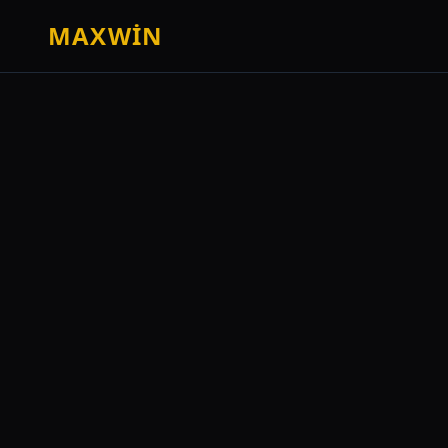
MAXWIN