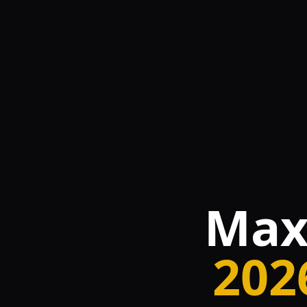
Max
2026