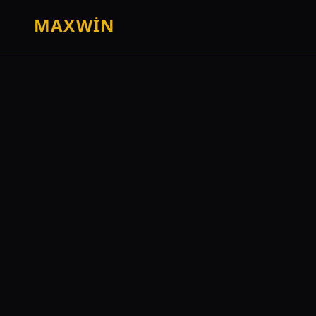
MAXWIN