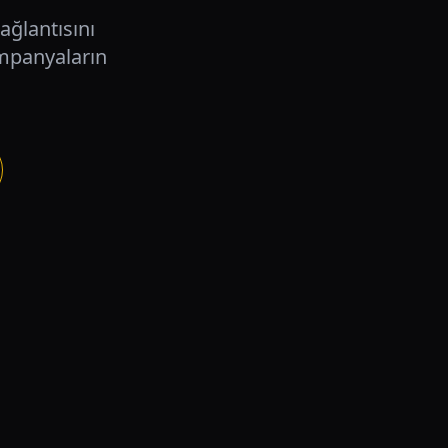
ağlantısını
ampanyaların