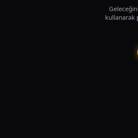
Geleceğin 
kullanarak 