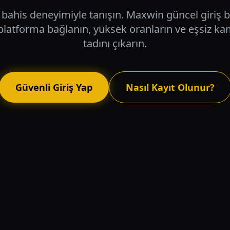
bahis deneyimiyle tanışın. Maxwin güncel giriş b
platforma bağlanın, yüksek oranların ve eşsiz k
tadını çıkarın.
Güvenli Giriş Yap
Nasıl Kayıt Olunur?